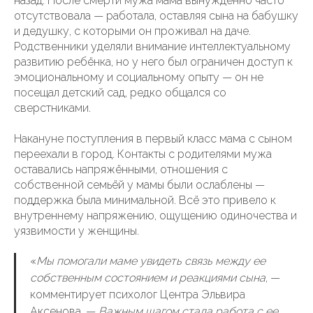
назад. После смерти мужа мама вынужденно часто
отсутствовала — работала, оставляя сына на бабушку
и дедушку, с которыми он проживал на даче.
Родственники уделяли внимание интеллектуальному
развитию ребёнка, но у него был ограничен доступ к
эмоциональному и социальному опыту — он не
посещал детский сад, редко общался со
сверстниками.
Накануне поступления в первый класс мама с сыном
переехали в город. Контакты с родителями мужа
оставались напряжёнными, отношения с
собственной семьёй у мамы были ослаблены —
поддержка была минимальной. Всё это привело к
внутреннему напряжению, ощущению одиночества и
уязвимости у женщины.
«
Мы помогали маме увидеть связь между ее
собственным состоянием и реакциями сына
, —
комментирует психолог Центра Эльвира
Аксенова. —
Важным шагом стала работа с ее