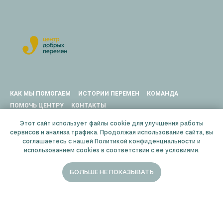
КАК МЫ ПОМОГАЕМ
ИСТОРИИ ПЕРЕМЕН
КОМАНДА
ПОМОЧЬ ЦЕНТРУ
КОНТАКТЫ
Адрес Центра добрых перемен: г. Москва, 2-я улица Машиностроения,
Этот сайт использует файлы cookie для улучшения работы
27с6, 1 под, 4 эт, офис 144 (м. Дубровка)
сервисов и анализа трафика. Продолжая использование сайта, вы
Центр добрых перемен является программой
Национального фонда
соглашаетесь с нашей Политикой конфиденциальности и
защиты детей от жестокого обращения
использованием cookies в соответствии с ее условиями.
Адрес Фонда: г. Москва, 115533, проспект Андропова, д. 22, эт. 18, оф.
1801
+7 (495) 134-11-74
БОЛЬШЕ НЕ ПОКАЗЫВАТЬ
fond@nfpcc.ru
Реквизиты для банковского перевода в фонд: р/с
40703810600010599182 в АО ЮниКредит Банк, БИК 044525545, к/с
30101810300000000545 ОГРН 1047797061839